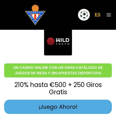
ES
UN CASINO ONLINE CON UN GRAN CATÁLOGO DE
JUEGOS DE MESA Y SIN APUESTAS DEPORTIVAS
210% hasta €500 + 250 Giros
Gratis
¡Juego Ahora!