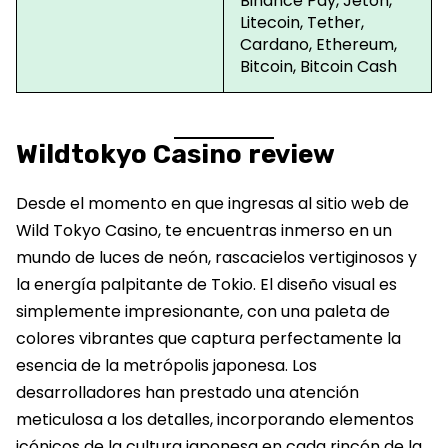
Binance Pay, Jeton,
Litecoin, Tether,
Cardano, Ethereum,
Bitcoin, Bitcoin Cash
Wildtokyo Casino review
Desde el momento en que ingresas al sitio web de
Wild Tokyo Casino, te encuentras inmerso en un
mundo de luces de neón, rascacielos vertiginosos y
la energía palpitante de Tokio. El diseño visual es
simplemente impresionante, con una paleta de
colores vibrantes que captura perfectamente la
esencia de la metrópolis japonesa. Los
desarrolladores han prestado una atención
meticulosa a los detalles, incorporando elementos
icónicos de la cultura japonesa en cada rincón de la