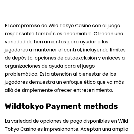
El compromiso de Wild Tokyo Casino con el juego
responsable también es encomiable. Ofrecen una
variedad de herramientas para ayudar a los
jugadores a mantener el control, incluyendo límites
de depósito, opciones de autoexclusión y enlaces a
organizaciones de ayuda para el juego
problemático. Esta atención al bienestar de los
jugadores demuestra un enfoque ético que va más
allá de simplemente ofrecer entretenimiento.
Wildtokyo Payment methods
La variedad de opciones de pago disponibles en Wild
Tokyo Casino es impresionante. Aceptan una amplia