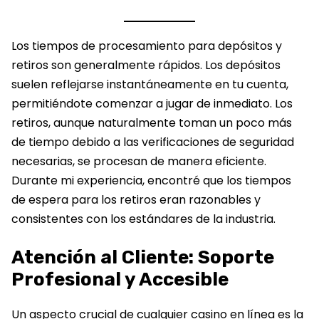
Los tiempos de procesamiento para depósitos y
retiros son generalmente rápidos. Los depósitos
suelen reflejarse instantáneamente en tu cuenta,
permitiéndote comenzar a jugar de inmediato. Los
retiros, aunque naturalmente toman un poco más
de tiempo debido a las verificaciones de seguridad
necesarias, se procesan de manera eficiente.
Durante mi experiencia, encontré que los tiempos
de espera para los retiros eran razonables y
consistentes con los estándares de la industria.
Atención al Cliente: Soporte
Profesional y Accesible
Un aspecto crucial de cualquier casino en línea es la