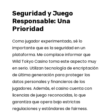
Seguridad y Juego
Responsable: Una
Prioridad
Como jugador experimentado, sé lo
importante que es la seguridad en un
plataforma. Me complace informar que
Wild Tokyo Casino toma este aspecto muy
en serio. Utilizan tecnología de encriptación
de última generación para proteger los
datos personales y financieros de los
jugadores. Además, el casino cuenta con
licencias de juego reconocidas, lo que
garantiza que opera bajo estrictas
regulaciones y estándares de fairness.