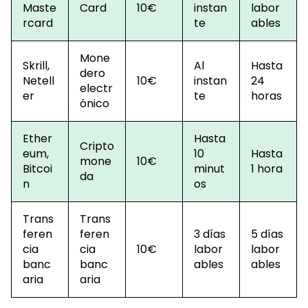
Maste
Card
10€
instan
labor
rcard
te
ables
Mone
Skrill,
Al
Hasta
dero
Netell
10€
instan
24
electr
er
te
horas
ónico
Ether
Hasta
Cripto
eum,
10
Hasta
mone
10€
Bitcoi
minut
1 hora
da
n
os
Trans
Trans
feren
feren
3 días
5 días
cia
cia
10€
labor
labor
banc
banc
ables
ables
aria
aria