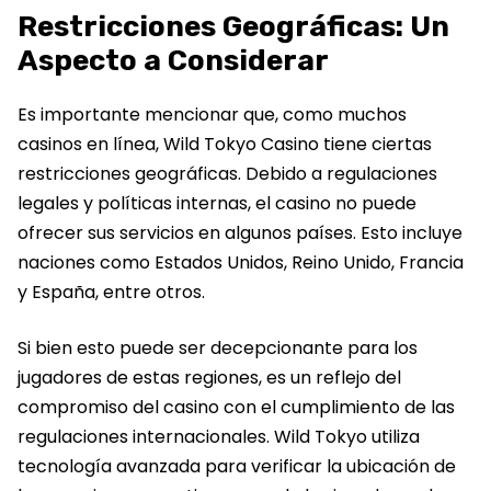
Restricciones Geográficas: Un
Aspecto a Considerar
Es importante mencionar que, como muchos
casinos en línea, Wild Tokyo Casino tiene ciertas
restricciones geográficas. Debido a regulaciones
legales y políticas internas, el casino no puede
ofrecer sus servicios en algunos países. Esto incluye
naciones como Estados Unidos, Reino Unido, Francia
y España, entre otros.
Si bien esto puede ser decepcionante para los
jugadores de estas regiones, es un reflejo del
compromiso del casino con el cumplimiento de las
regulaciones internacionales. Wild Tokyo utiliza
tecnología avanzada para verificar la ubicación de