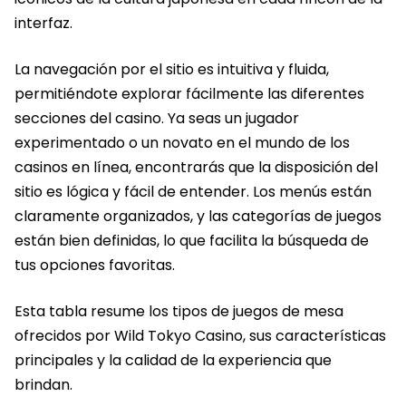
interfaz.
La navegación por el sitio es intuitiva y fluida,
permitiéndote explorar fácilmente las diferentes
secciones del casino. Ya seas un jugador
experimentado o un novato en el mundo de los
casinos en línea, encontrarás que la disposición del
sitio es lógica y fácil de entender. Los menús están
claramente organizados, y las categorías de juegos
están bien definidas, lo que facilita la búsqueda de
tus opciones favoritas.
Esta tabla resume los tipos de juegos de mesa
ofrecidos por Wild Tokyo Casino, sus características
principales y la calidad de la experiencia que
brindan.