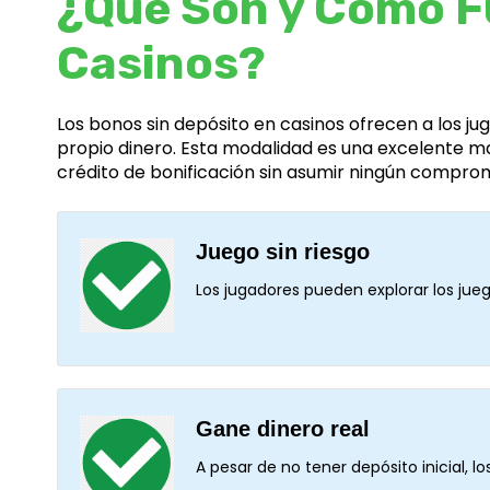
¿Qué Son y Cómo F
Casinos?
Los bonos sin depósito en casinos ofrecen a los jug
propio dinero. Esta modalidad es una excelente mane
crédito de bonificación sin asumir ningún comprom
Juego sin riesgo
Los jugadores pueden explorar los juegos
Gane dinero real
A pesar de no tener depósito inicial, l