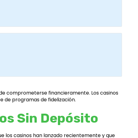
s de comprometerse financieramente. Los casinos
te de programas de fidelización.
os Sin Depósito
 que los casinos han lanzado recientemente y que