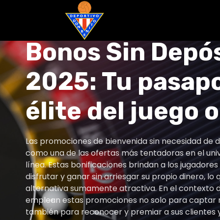
Bonos Sin Depó
2025: Tu pasapo
élite del juego 
Las promociones de bienvenida sin necesidad de d
como una de las ofertas más tentadoras en el univ
línea. Estas bonificaciones brindan a los jugadores
disfrutar y ganar sin arriesgar su propio dinero, lo
alternativa sumamente atractiva. En el contexto d
emplean estas promociones no solo para captar n
también para reconocer y premiar a sus clientes 