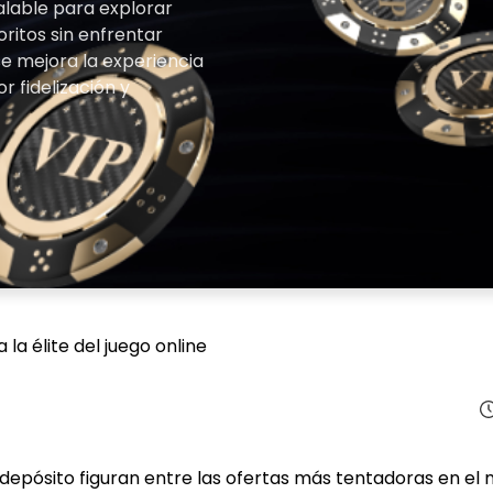
alable para explorar
ritos sin enfrentar
se mejora la experiencia
 fidelización y
la élite del juego online
 depósito figuran entre las ofertas más tentadoras en el 