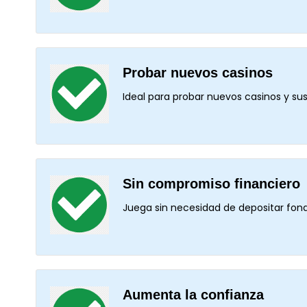
Probar nuevos casinos
Ideal para probar nuevos casinos y sus
Sin compromiso financiero
Juega sin necesidad de depositar fon
Aumenta la confianza