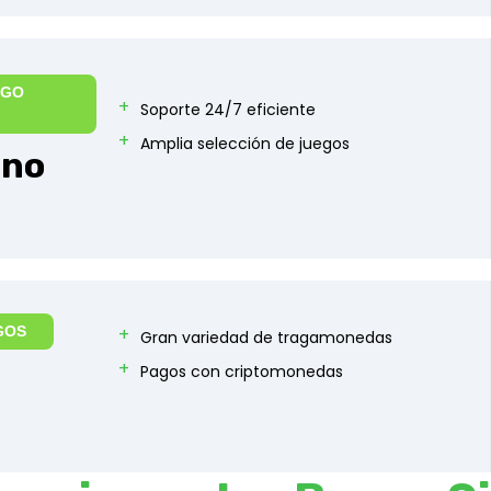
EGO
Soporte 24/7 eficiente
Amplia selección de juegos
ino
GOS
Gran variedad de tragamonedas
Pagos con criptomonedas