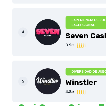
EXPERIENCIA DE JU
EXCEPCIONAL
Seven Cas
3.9
/5
DIVERSIDAD DE JUE
Winstler
4.8
/5