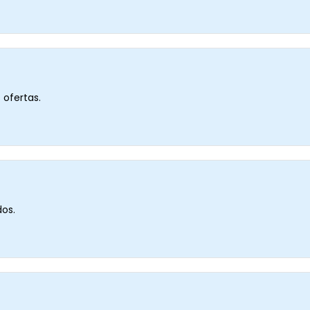
 ofertas.
dos.