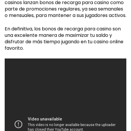
casinos lanzan bonos de recarga para casino como
parte de promociones regulares, ya sea semanales
o mensuales, para mantener a sus jugadores activos.
En definitiva, los bonos de recarga para casino son
una excelente manera de maximizar tu saldo y
disfrutar de más tiempo jugando en tu casino online
favorito.