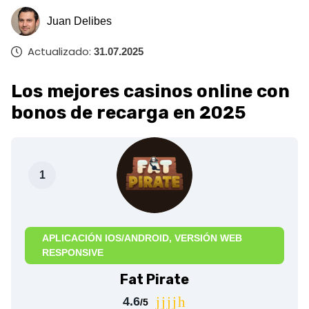
Juan Delibes
Actualizado:
31.07.2025
Los mejores casinos online con
bonos de recarga en 2025
APLICACIÓN IOS/ANDROID, VERSIÓN WEB
RESPONSIVE
Fat Pirate
4.6
/5