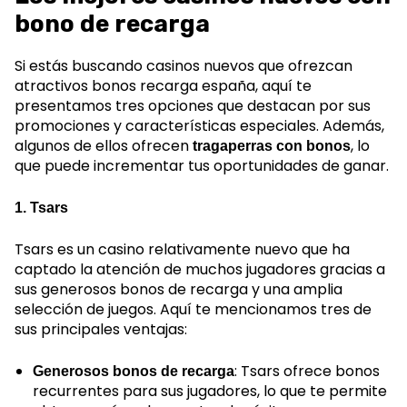
bono de recarga
Si estás buscando casinos nuevos que ofrezcan
atractivos bonos recarga españa, aquí te
presentamos tres opciones que destacan por sus
promociones y características especiales. Además,
algunos de ellos ofrecen
, lo
tragaperras con bonos
que puede incrementar tus oportunidades de ganar.
1. Tsars
Tsars es un casino relativamente nuevo que ha
captado la atención de muchos jugadores gracias a
sus generosos bonos de recarga y una amplia
selección de juegos. Aquí te mencionamos tres de
sus principales ventajas:
: Tsars ofrece bonos
Generosos bonos de recarga
recurrentes para sus jugadores, lo que te permite