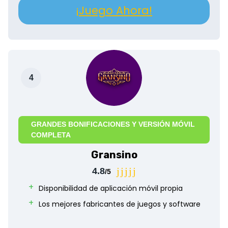
¡Juego Ahora!
GRANDES BONIFICACIONES Y VERSIÓN MÓVIL
COMPLETA
Gransino
4.8
/5
Disponibilidad de aplicación móvil propia
Los mejores fabricantes de juegos y software