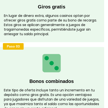
Giros gratis
En lugar de dinero extra, algunos casinos optan por
ofrecer giros gratis como parte de su bono de recarga.
Estos giros se aplican generalmente a juegos de
tragamonedas específicos, permitiéndote jugar sin
arriesgar tu saldo principal.
Paso 03
Bonos combinados
Este tipo de oferta incluye tanto un incremento en tu
depósito como giros gratis. Es una opción ventajosa
para jugadores que disfrutan de una variedad de juegos,
ya que maximiza tanto el saldo como las oportunidades