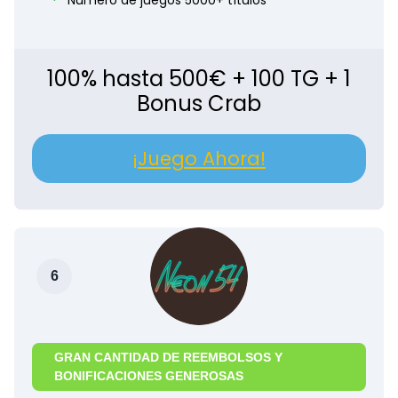
Número de juegos 5000+ títulos
100% hasta 500€ + 100 TG + 1
Bonus Crab
¡Juego Ahora!
GRAN CANTIDAD DE REEMBOLSOS Y
BONIFICACIONES GENEROSAS