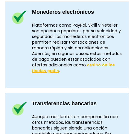
Monederos electrónicos
Plataformas como PayPal, Skrill y Neteller
son opciones populares por su velocidad y
seguridad. Los monederos electrónicos
permiten realizar transacciones de
manera rápida y sin complicaciones.
Además, en algunos casos, estos métodos
de pago pueden estar asociados con
ofertas adicionales como
casino online
.
tiradas gratis
Transferencias bancarias
Aunque más lentas en comparación con
otros métodos, las transferencias
bancarias siguen siendo una opción
confiable para muchos jugadores. Sin