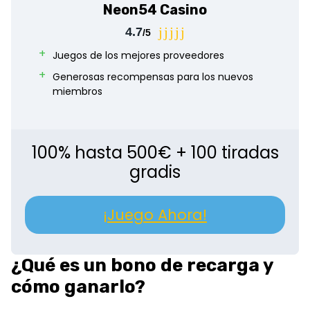
Neon54 Casino
4.7
/5
Juegos de los mejores proveedores
Generosas recompensas para los nuevos
miembros
100% hasta 500€ + 100 tiradas
gradis
¡Juego Ahora!
¿Qué es un bono de recarga y
cómo ganarlo?