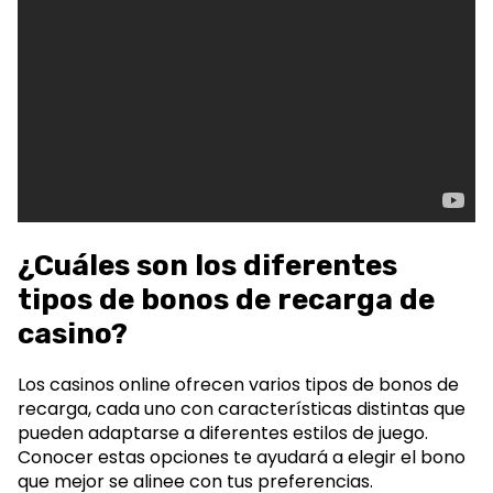
¿Cuáles son los diferentes
tipos de bonos de recarga de
casino?
Los casinos online ofrecen varios tipos de bonos de
recarga, cada uno con características distintas que
pueden adaptarse a diferentes estilos de juego.
Conocer estas opciones te ayudará a elegir el bono
que mejor se alinee con tus preferencias.