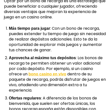
Optar por un bono de recarga es una estrategia que
puede beneficiar a cualquier jugador, ofreciendo
diversas ventajas que mejoran la experiencia de
juego en un casino online.
: Con un bono de recarga,
Más tiempo para jugar
puedes extender tu tiempo de juego sin necesidad
de realizar depósitos adicionales. Esto te da la
oportunidad de explorar más juegos y aumentar
tus chances de ganar.
: Los bonos de
Aprovecha al máximo tus depósitos
recarga te permiten obtener un valor adicional
por cada depósito. Por ejemplo, si un casino
ofrece un
dentro de su
bono casino en vivo
paquete de recarga, podrás disfrutar de juegos en
vivo, añadiendo una dimensión extra a tu
experiencia.
: A diferencia de los bonos de
Ofertas regulares
bienvenida, que suelen ser ofertas únicas, los
bonos recarga españa están disponibles con