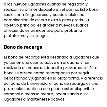
a los nuevos jugadores cuando se registran y
realizan su primer depósito en el casino. Este bono
suele ser más generoso y puede incluir una
combinación de dinero extra y giros gratis. Su
objetivo principal es atraer a nuevos usuarios
ofreciéndoles un incentivo para probar la
plataforma y sus juegos.
Bono de recarga
El bono de recarga está destinado a jugadores que
ya tienen una cuenta activa en el casino y han
realizado al menos un depósito previamente. Este
bono se ofrece como recompensa por seguir
depositando y jugando en la plataforma. A diferencia
del bono de bienvenida, el bono de recarga es una
promoción continua que puede estar disponible
semanal o mensualmente, incentivando a los
jugadores a mantenerse activos.