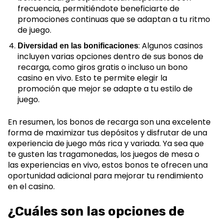
frecuencia, permitiéndote beneficiarte de
promociones continuas que se adaptan a tu ritmo
de juego.
: Algunos casinos
Diversidad en las bonificaciones
incluyen varias opciones dentro de sus bonos de
recarga, como giros gratis o incluso un bono
casino en vivo. Esto te permite elegir la
promoción que mejor se adapte a tu estilo de
juego.
En resumen, los bonos de recarga son una excelente
forma de maximizar tus depósitos y disfrutar de una
experiencia de juego más rica y variada. Ya sea que
te gusten las tragamonedas, los juegos de mesa o
las experiencias en vivo, estos bonos te ofrecen una
oportunidad adicional para mejorar tu rendimiento
en el casino.
¿Cuáles son las opciones de