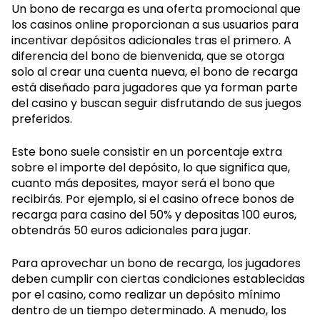
Un bono de recarga es una oferta promocional que
los casinos online proporcionan a sus usuarios para
incentivar depósitos adicionales tras el primero. A
diferencia del bono de bienvenida, que se otorga
solo al crear una cuenta nueva, el bono de recarga
está diseñado para jugadores que ya forman parte
del casino y buscan seguir disfrutando de sus juegos
preferidos.
Este bono suele consistir en un porcentaje extra
sobre el importe del depósito, lo que significa que,
cuanto más deposites, mayor será el bono que
recibirás. Por ejemplo, si el casino ofrece bonos de
recarga para casino del 50% y depositas 100 euros,
obtendrás 50 euros adicionales para jugar.
Para aprovechar un bono de recarga, los jugadores
deben cumplir con ciertas condiciones establecidas
por el casino, como realizar un depósito mínimo
dentro de un tiempo determinado. A menudo, los