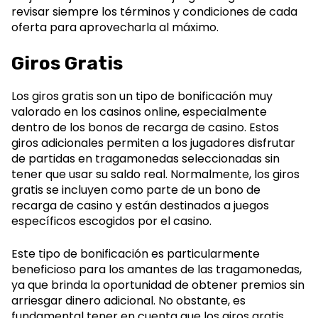
revisar siempre los términos y condiciones de cada
oferta para aprovecharla al máximo.
Giros Gratis
Los giros gratis son un tipo de bonificación muy
valorado en los casinos online, especialmente
dentro de los bonos de recarga de casino. Estos
giros adicionales permiten a los jugadores disfrutar
de partidas en tragamonedas seleccionadas sin
tener que usar su saldo real. Normalmente, los giros
gratis se incluyen como parte de un bono de
recarga de casino y están destinados a juegos
específicos escogidos por el casino.
Este tipo de bonificación es particularmente
beneficioso para los amantes de las tragamonedas,
ya que brinda la oportunidad de obtener premios sin
arriesgar dinero adicional. No obstante, es
fundamental tener en cuenta que los giros gratis