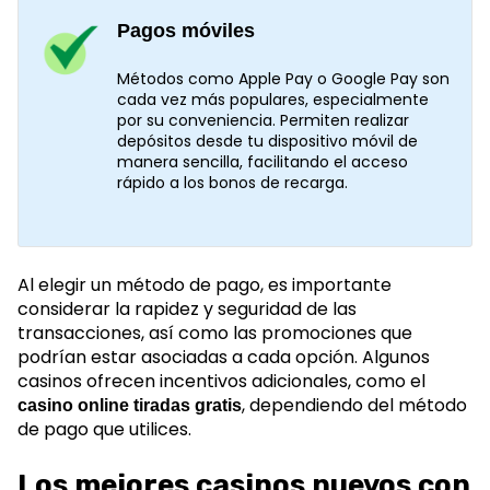
Pagos móviles
Métodos como Apple Pay o Google Pay son
cada vez más populares, especialmente
por su conveniencia. Permiten realizar
depósitos desde tu dispositivo móvil de
manera sencilla, facilitando el acceso
rápido a los bonos de recarga.
Al elegir un método de pago, es importante
considerar la rapidez y seguridad de las
transacciones, así como las promociones que
podrían estar asociadas a cada opción. Algunos
casinos ofrecen incentivos adicionales, como el
, dependiendo del método
casino online tiradas gratis
de pago que utilices.
Los mejores casinos nuevos con