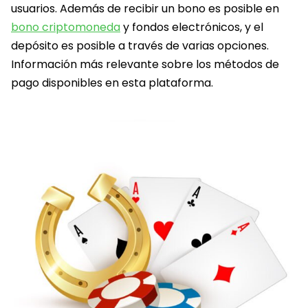
usuarios. Además de recibir un bono es posible en
bono criptomoneda
y fondos electrónicos, y el
depósito es posible a través de varias opciones.
Información más relevante sobre los métodos de
pago disponibles en esta plataforma.