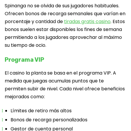
Spinanga no se olvida de sus jugadores habituales.
Ofrecen bonos de recarga semanales que varían en
porcentaje y cantidad de
tiradas gratis casino
. Estos
bonos suelen estar disponibles los fines de semana
permitiendo a los jugadores aprovechar al máximo
su tiempo de ocio.
Programa VIP
El casino la planta se basa en el programa VIP. A
medida que juegas acumulas puntos que te
permiten subir de nivel. Cada nivel ofrece beneficios
mejorados como:
Límites de retiro más altos
Bonos de recarga personalizados
Gestor de cuenta personal