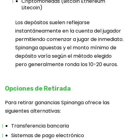
Criptomonedas (Bitcoin Ethereum
Litecoin)
Los depósitos suelen reflejarse
instantáneamente en la cuenta del jugador
permitiendo comenzar a jugar de inmediato.
Spinanga apuestas y el monto mínimo de
depósito varía según el método elegido
pero generalmente ronda los 10-20 euros.
Opciones de Retirada
Para retirar ganancias Spinanga ofrece las
siguientes alternativas:
Transferencia bancaria
Sistemas de pago electrónico