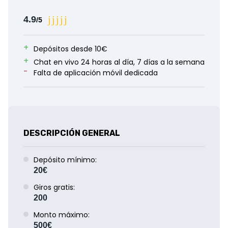
4.9
/5
Depósitos desde 10€
Chat en vivo 24 horas al día, 7 días a la semana
Falta de aplicación móvil dedicada
DESCRIPCIÓN GENERAL
Depósito mínimo:
20€
Giros gratis:
200
Monto máximo:
500€