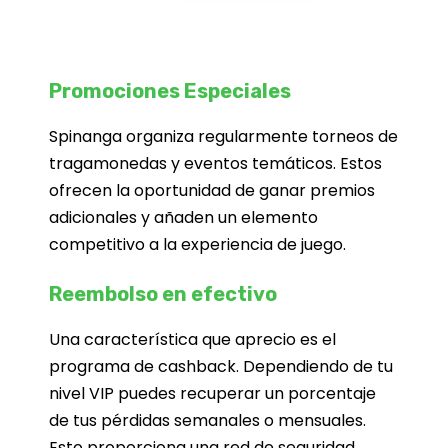
Promociones Especiales
Spinanga organiza regularmente torneos de
tragamonedas y eventos temáticos. Estos
ofrecen la oportunidad de ganar premios
adicionales y añaden un elemento
competitivo a la experiencia de juego.
Reembolso en efectivo
Una característica que aprecio es el
programa de cashback. Dependiendo de tu
nivel VIP puedes recuperar un porcentaje
de tus pérdidas semanales o mensuales.
Esto proporciona una red de seguridad