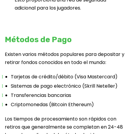
adicional para los jugadores.
Métodos de Pago
Existen varios métodos populares para depositar y
retirar fondos conocidos en todo el mundo:
Tarjetas de crédito/débito (Visa Mastercard)
Sistemas de pago electrónico (Skrill Neteller)
Transferencias bancarias
Criptomonedas (Bitcoin Ethereum)
Los tiempos de procesamiento son rápidos con
retiros que generalmente se completan en 24-48