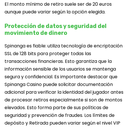
El monto mínimo de retiro suele ser de 20 euros
aunque puede variar según la opción elegida.
Protección de datos y seguridad del
movimiento de dinero
Spinanga es fiable: utiliza tecnología de encriptación
SSL de 128 bits para proteger todas las
transacciones financieras. Esto garantiza que la
información sensible de los usuarios se mantenga
segura y confidencial. Es importante destacar que
Spinanga Casino puede solicitar documentación
adicional para verificar la identidad del jugador antes
de procesar retiros especialmente si son de montos
elevados. Esto forma parte de sus políticas de
seguridad y prevención de fraudes. Los límites de
depósito y Retirada pueden variar según el nivel VIP