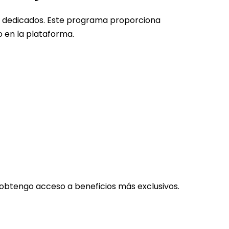
s dedicados. Este programa proporciona
o en la plataforma.
, obtengo acceso a beneficios más exclusivos.