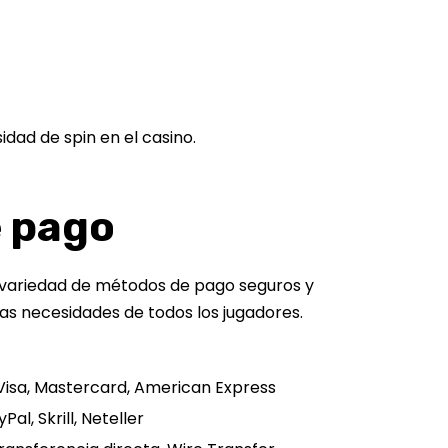
dad de spin en el casino.
 pago
 variedad de métodos de pago seguros y
as necesidades de todos los jugadores.
 Visa, Mastercard, American Express
l, Skrill, Neteller