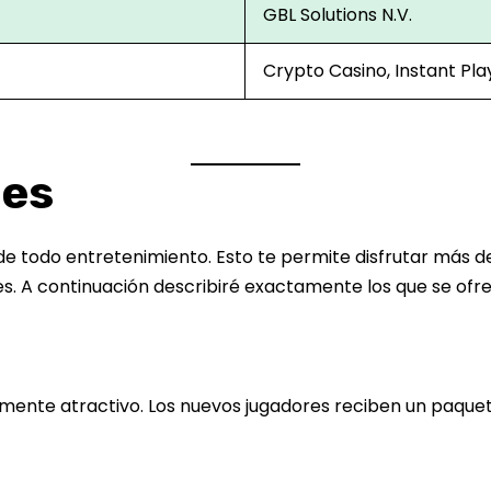
GBL Solutions N.V.
Crypto Casino, Instant Play
nes
todo entretenimiento. Esto te permite disfrutar más del 
. A continuación describiré exactamente los que se ofre
rmente atractivo. Los nuevos jugadores reciben un paquet