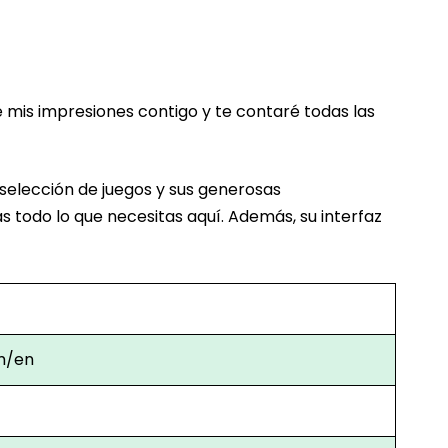
 mis impresiones contigo y te contaré todas las
selección de juegos y sus generosas
s todo lo que necesitas aquí. Además, su interfaz
m/en