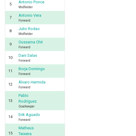
Antonio Ponce
5
Midfielder
Antonio Vera
7
Forward
Julio Rodao
8
Midfielder
Oussama Chit
9
Forward
Dani Salas
10
Forward
Borja Domingo
11
Forward
Álvaro Hermida
12
Forward
Pablo
13
Rodríguez
Goalkeeper
Erik Aguado
14
Forward
Matheus
15
Teixeira