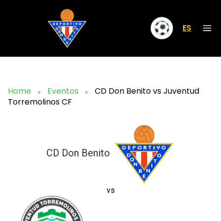
ES
Home
Eventos
CD Don Benito vs Juventud
Torremolinos CF
CD Don Benito
vs