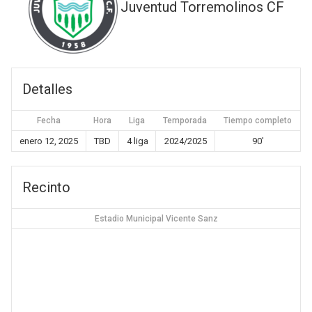
Juventud Torremolinos CF
Detalles
Fecha
Hora
Liga
Temporada
Tiempo completo
enero 12, 2025
TBD
4 liga
2024/2025
90'
Recinto
Estadio Municipal Vicente Sanz