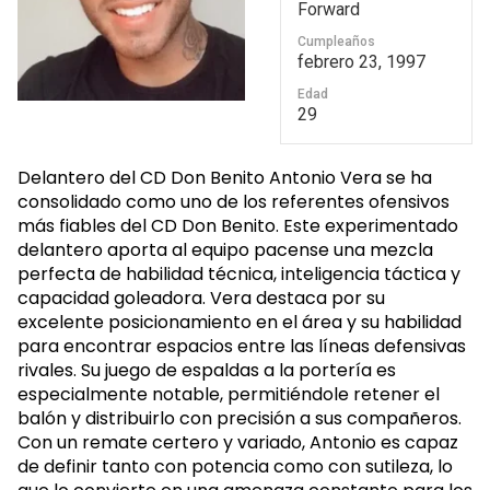
Forward
Cumpleaños
febrero 23, 1997
Edad
29
Delantero del CD Don Benito Antonio Vera se ha
consolidado como uno de los referentes ofensivos
más fiables del CD Don Benito. Este experimentado
delantero aporta al equipo pacense una mezcla
perfecta de habilidad técnica, inteligencia táctica y
capacidad goleadora. Vera destaca por su
excelente posicionamiento en el área y su habilidad
para encontrar espacios entre las líneas defensivas
rivales. Su juego de espaldas a la portería es
especialmente notable, permitiéndole retener el
balón y distribuirlo con precisión a sus compañeros.
Con un remate certero y variado, Antonio es capaz
de definir tanto con potencia como con sutileza, lo